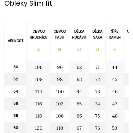
Obleky Slim fit
OBVOD
OBVOD
DÉLKA
DÉLKA
ŠÍŘE
OB
HRUDNÍKU
PASU
RUKÁVU
SAKA
RAMEN
PA
VELIKOST
A
B
C
D
E
106
96
62
71
44
8
50
108
98
63
72
45
9
52
114
100
64
73
46
9
54
116
102
65
74
47
1
56
118
106
66
75
48
1
58
120
110
67
76
50
1
60