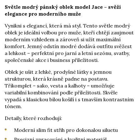
Světle modrý pánský oblek model Jace – svěží
elegance pro moderního muže
Vynikni s elegancí, která má styl. Tento světle modrý
oblek je ideální volbou pro muže, kteří chtějí zaujmout
moderním vzhledem a zároveň si užít maximální
komfort. Jemný odstín modré dodává outfitu svěžest
a lehkost – perfektní pro jarní a letní sezónu, svatby,
společenské akce i business příležitosti.
Oblek je ušit z lehké, prodyšné látky s jemnou
strukturou, která krásně padne na postavu.
Tříkomplet – sako, vesta a kalhoty – umožňuje
variabilní kombinování podle příležitosti. Skvěle
vypadá s klasickou bílou košilí i s tmavším kontrastním
tónem.
Detaily, které rozhodují:
Moderní slim fit střih pro dokonalou siluetu
Precizní zpracování a kvalitní materiál