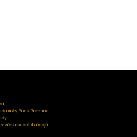
na
odmínky Paco Romano
ady
cování osobních údajů