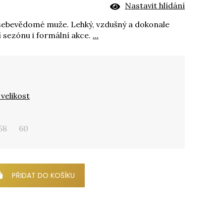
Nastavit hlídání
sebevědomé muže. Lehký, vzdušný a dokonale
í sezónu i formální akce.
...
velikost
58
60
PŘIDAT DO KOŠÍKU