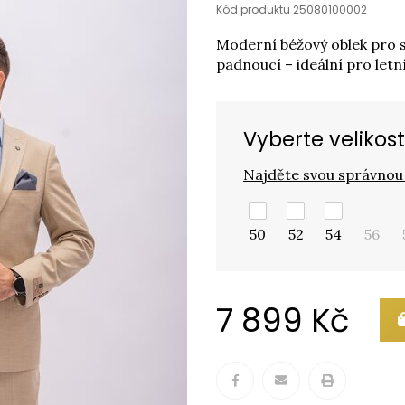
Kód produktu 25080100002
Moderní béžový oblek pro 
padnoucí – ideální pro letn
Vyberte velikost
Najděte svou správnou 
50
52
54
56
7 899 Kč