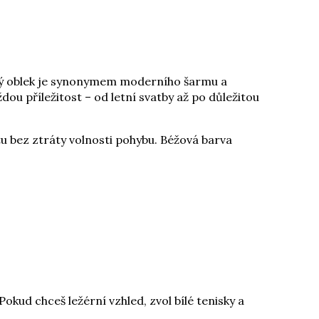
ský oblek je synonymem moderního šarmu a
ždou příležitost – od letní svatby až po důležitou
etu bez ztráty volnosti pohybu. Béžová barva
kud chceš ležérní vzhled, zvol bílé tenisky a