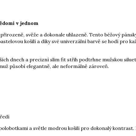
evědomí v jednom
í přirozeně, svěže a dokonale uhlazeně. Tento béžový pán
astelovou košilí a díky své univerzální barvě se hodí pro ka
ejších dnech a precizní slim fit střih podtrhne mužskou silu
čemuž působí elegantně, ale neformálně zároveň.
tředí
obotkami a světle modrou košilí pro dokonalý kontrast. Po