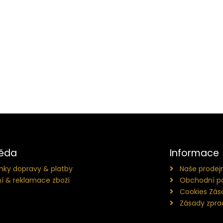
ěda
Informace
ky dopravy & platby
Naše prodej
í & reklamace zboží
Obchodní p
Cookies Zás
Zásady zpra