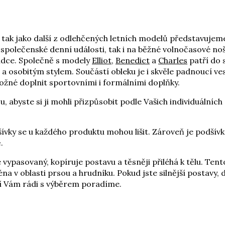
a tak jako další z odlehčených letních modelů představuje
a společenské denní události, tak i na běžné volnočasové n
bídce. Společně s modely
Elliot
,
Benedict
a
Charles
patří do 
a osobitým stylem. Součástí obleku je i skvěle padnoucí ves
ožné doplnit sportovními i formálními doplňky.
 abyste si ji mohli přizpůsobit podle Vašich individuálníc
vky se u každého produktu mohou lišit. Zároveň je podšívka
.
je vypasovaný, kopíruje postavu a těsněji přiléhá k tělu. Tent
na v oblasti prsou a hrudníku. Pokud jste silnější postavy, 
tí Vám rádi s výběrem poradíme.