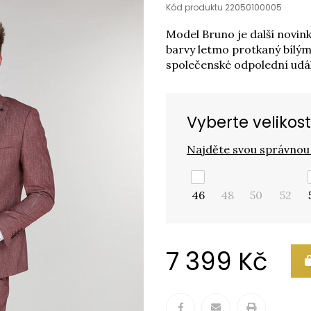
Kód produktu 22050100005
Model Bruno je další novink
barvy letmo protkaný bílými
společenské odpolední udál
Vyberte velikost
Najděte svou správnou 
46
48
50
52
7 399 Kč