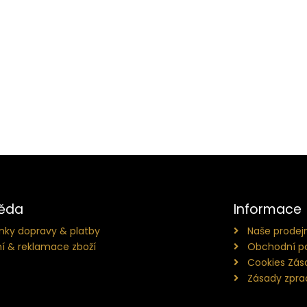
ěda
Informace
ky dopravy & platby
Naše prodej
í & reklamace zboží
Obchodní p
Cookies Zás
Zásady zpra