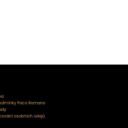
na
odmínky Paco Romano
ady
cování osobních údajů