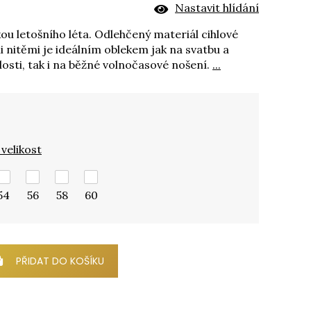
Nastavit hlídání
ou letošního léta. Odlehčený materiál cihlové
 nitěmi je ideálním oblekem jak na svatbu a
osti, tak i na běžné volnočasové nošení.
...
velikost
54
56
58
60
PŘIDAT DO KOŠÍKU