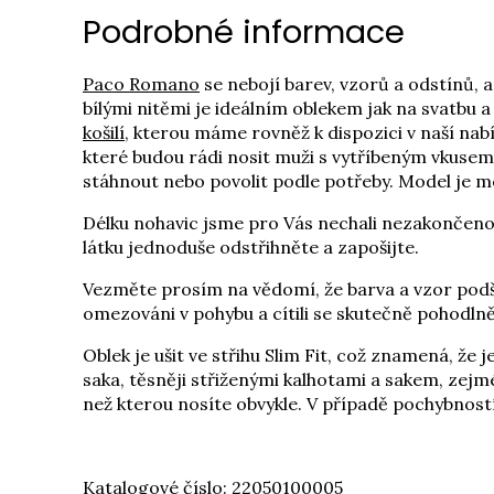
Podrobné informace
Paco Romano
se nebojí barev, vzorů a odstínů, 
bílými nitěmi je ideálním oblekem jak na svatbu 
košilí
, kterou máme rovněž k dispozici v naší na
které budou rádi nosit muži s vytříbeným vkusem 
stáhnout nebo povolit podle potřeby. Model je m
Délku nohavic jsme pro Vás nechali nezakončenou,
látku jednoduše odstřihněte a zapošijte.
Vezměte prosím na vědomí, že barva a vzor podší
omezováni v pohybu a cítili se skutečně pohodlně
Oblek je ušit ve střihu Slim Fit, což znamená, že 
saka, těsněji střiženými kalhotami a sakem, zejmé
než kterou nosíte obvykle. V případě pochybnos
Katalogové číslo: 22050100005