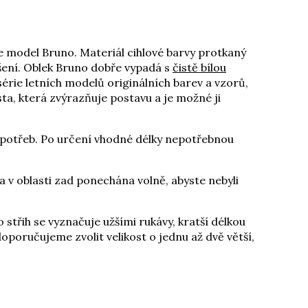
me model Bruno. Materiál cihlové barvy protkaný
ošení. Oblek Bruno dobře vypadá s
čistě bílou
série letních modelů originálních barev a vzorů,
ta, která zvýrazňuje postavu a je možné ji
h potřeb. Po určení vhodné délky nepotřebnou
 v oblasti zad ponechána volně, abyste nebyli
o střih se vyznačuje užšími rukávy, kratší délkou
doporučujeme zvolit velikost o jednu až dvě větší,